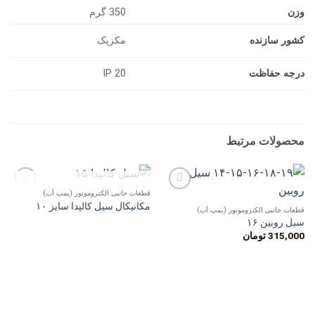
وزن
350 گرم
کشور سازنده
مکزیک
درجه حفاظت
IP 20
محصولات مرتبط
ناموجود
قطعات جانبی الکتروموتور (پمپ آب)
افزودن
افزودن
مکانیکال سیل کالپدا سایز ۱۰
به
به
قطعات جانبی الکتروموتور (پمپ آب)
علاقه
علاقه
سیل روبین ۱۶
مندی
مندی
315,000
تومان
ها
ها