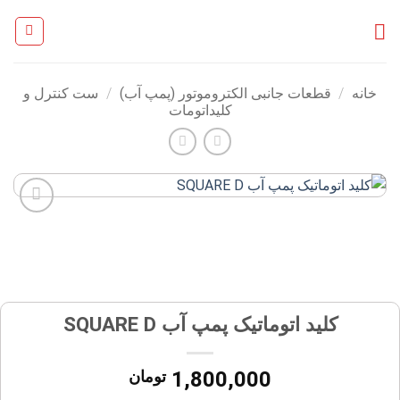
Ski
t
conten
خانه
/
قطعات جانبی الکتروموتور (پمپ آب)
/
ست کنترل و
کلیداتومات
افزودن
به
علاقه
مندی
ها
کلید اتوماتیک پمپ آب SQUARE D
1,800,000
تومان