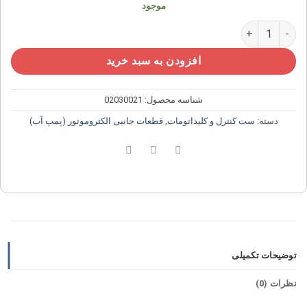
موجود
کلید اتوماتیک پمپ آب SQUARE D عدد
افزودن به سبد خرید
شناسه محصول:
02030021
دسته:
ست کنترل و کلیداتومات
,
قطعات جانبی الکتروموتور (پمپ آب)
توضیحات تکمیلی
نظرات (0)