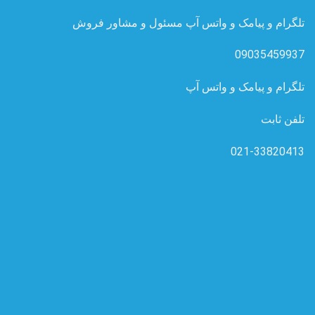
تلگرام و پیامک و واتس آپ مسئول و مشاور فروش
09035459937
تلگرام و پیامک و واتس آپ
تلفن ثابت
021-33820413