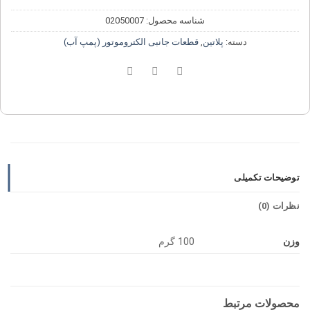
شناسه محصول:
02050007
دسته:
پلاتین
,
قطعات جانبی الکتروموتور (پمپ آب)
توضیحات تکمیلی
نظرات (0)
وزن
100 گرم
محصولات مرتبط