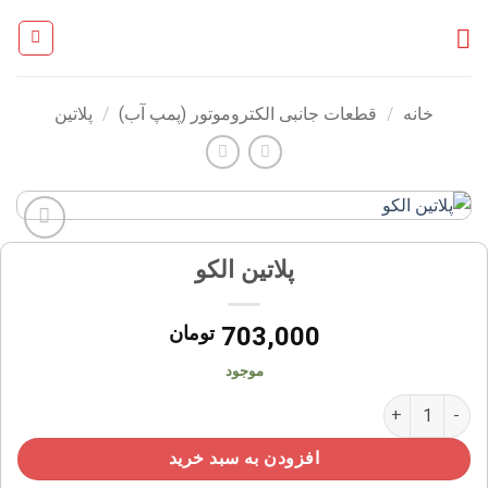
Ski
t
conten
خانه
/
قطعات جانبی الکتروموتور (پمپ آب)
/
پلاتین
افزودن
پلاتین الکو
به
علاقه
مندی
703,000
تومان
ها
موجود
پلاتین الکو عدد
افزودن به سبد خرید