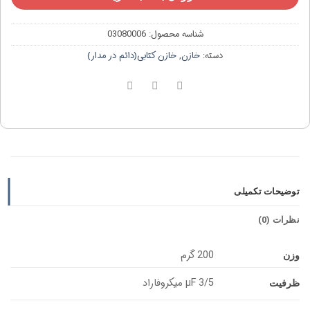
شناسه محصول:
03080006
دسته:
خازن
,
خازن کتابی(دائم در مدار)
توضیحات تکمیلی
نظرات (0)
200 گرم
وزن
3/5 µF میکروفاراد
ظرفیت