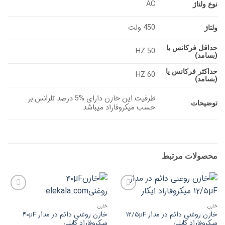
AC
نوع ولتاژ
450 ولت
ولتاژ
حداقل فرکانس یا
50 HZ
(بسامد)
حداکثر فرکانس یا
60 HZ
(بسامد)
ظرفیت این خازن دارای %5 درصد تلرانس بر
توضیحات
حسب میکروفاراد میباشد
محصولات مرتبط
افزودن
افزودن
به
به
خازن
خازن
علاقه
علاقه
خازن روغنی دائم در مدار ۱۲/۵µF
خازن روغنی دائم در مدار ۴۰µF
مندی
مندی
میکروفاراد کابلی
میکروفاراد کابلی