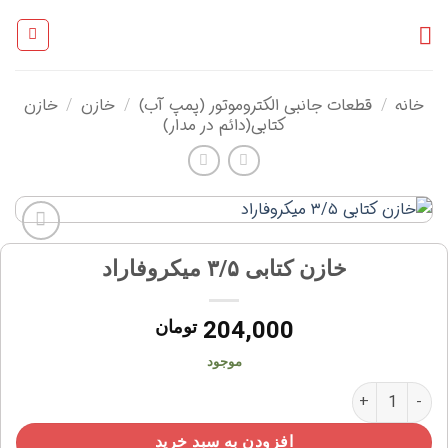
Ski
t
conten
خانه
قطعات جانبی الکتروموتور (پمپ آب)
خازن
خازن
/
/
/
کتابی(دائم در مدار)
افزودن
خازن کتابی ۳/۵ میکروفاراد
به
علاقه
مندی
204,000
تومان
ها
موجود
خازن کتابی ۳/۵ میکروفاراد عدد
افزودن به سبد خرید