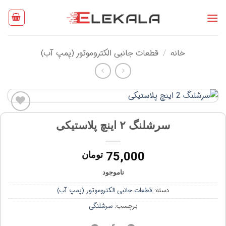
Ski
t
conten
خانه
قطعات جانبی الکتروموتور (پمپ آب)
/
افزودن
سرشلنگ ۲ اینچ پلاستیکی
به
علاقه
مندی
75,000
تومان
ها
ناموجود
دسته:
قطعات جانبی الکتروموتور (پمپ آب)
برچسب:
سرشلنگی