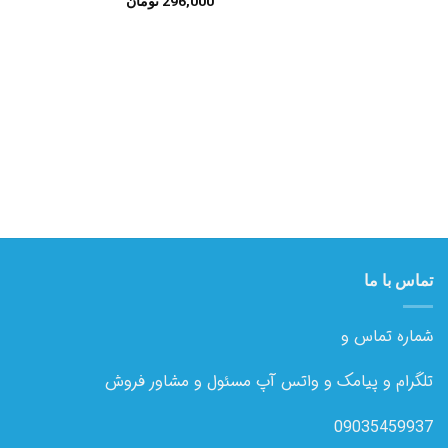
علاقه
علاقه
296,000
تومان
مندی
مندی
ها
ها
تماس با ما
شماره تماس و
تلگرام و پیامک و واتس آپ مسئول و مشاور فروش
09035459937