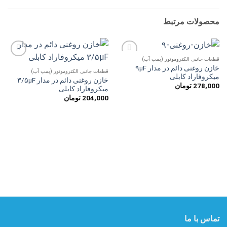
محصولات مرتبط
قطعات جانبی الکتروموتور (پمپ آب)
افزودن
افزودن
خازن روغنی دائم در مدار ۹µF
به
به
قطعات جانبی الکتروموتور (پمپ آب)
میکروفاراد کابلی
علاقه
علاقه
خازن روغنی دائم در مدار ۳/۵µF
مندی
مندی
278,000
تومان
میکروفاراد کابلی
ها
ها
204,000
تومان
تماس با ما