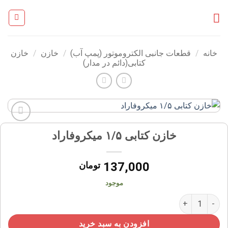
Ski
t
conten
خانه
/
قطعات جانبی الکتروموتور (پمپ آب)
/
خازن
/
خازن
کتابی(دائم در مدار)
افزودن
خازن کتابی ۱/۵ میکروفاراد
به
علاقه
مندی
137,000
تومان
ها
موجود
خازن کتابی ۱/۵ میکروفاراد عدد
افزودن به سبد خرید