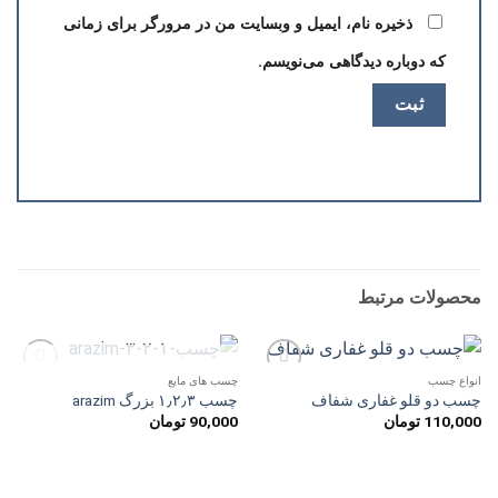
ذخیره نام، ایمیل و وبسایت من در مرورگر برای زمانی
که دوباره دیدگاهی می‌نویسم.
محصولات مرتبط
ناموجود
انواع چسب
چسب های مایع
افزودن
افزودن
چسب دو قلو غفاری شفاف
چسب ۱٫۲٫۳ بزرگ arazim
به
به
110,000
تومان
90,000
تومان
علاقه
علاقه
مندی
مندی
ها
ها