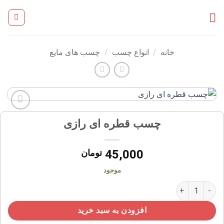
Ski
t
conten
خانه
/
انواع چسب
/
چسب های مایع
افزودن
چسب قطره ای رازی
به
علاقه
مندی
45,000
تومان
ها
موجود
چسب قطره ای رازی عدد
افزودن به سبد خرید