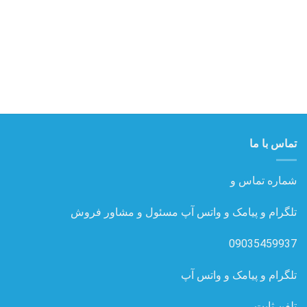
تماس با ما
شماره تماس و
تلگرام و پیامک و واتس آپ مسئول و مشاور فروش
09035459937
تلگرام و پیامک و واتس آپ
تلفن ثابت