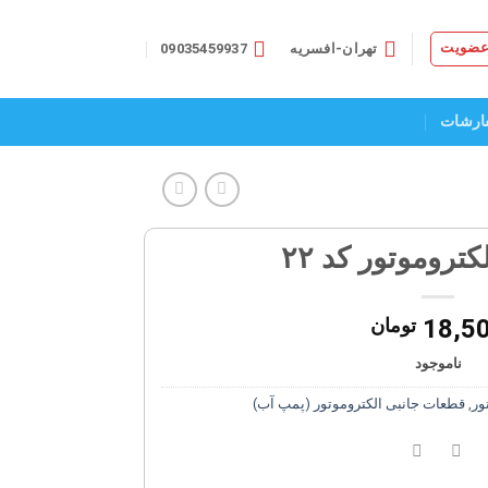
 عضویت
تهران-افسریه
09035459937
ارشات
کتروموتور کد ۲۲
18,5
تومان
ناموجود
ور
,
قطعات جانبی الکتروموتور (پمپ آب)