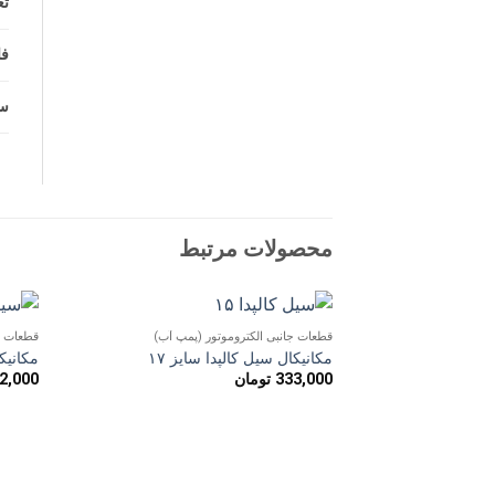
تع
فا
سا
محصولات مرتبط
قطعات جانبی الکتروموتور (پمپ آب)
قطعات ج
افزودن
مکانیکال سیل کالپدا سایز ۱۷
مکانیکا
به
333,000
تومان
2,000
علاقه
مندی
ها