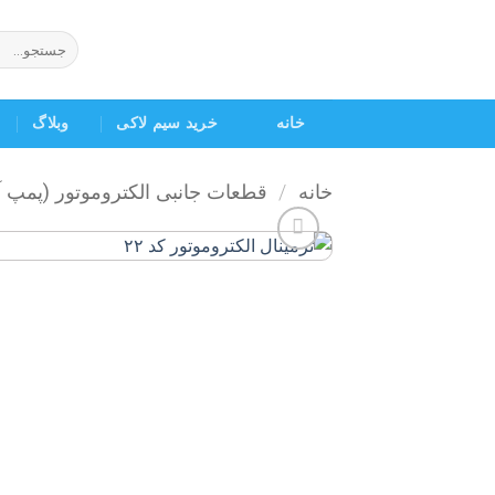
Ski
t
جستجو
برای:
conten
خانه
خرید سیم لاکی
وبلاگ
خانه
/
قطعات جانبی الکتروموتور (پمپ 