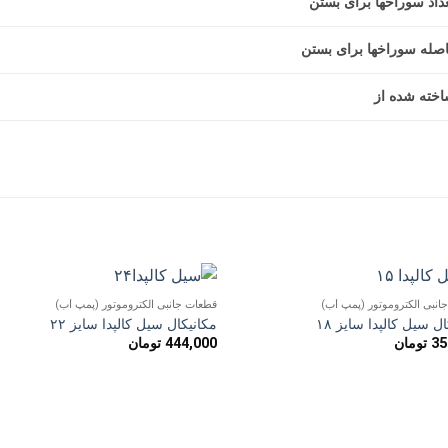
داد سوراخها برای بستن
صله سوراخها برای بستن
خته شده از
انبی الکتروموتور (پمپ آب)
قطعات جانبی الکتروموتور (پمپ آب)
افزودن
افزو
ل سیل کالپدا سایز ۱۸
مکانیکال سیل کالپدا سایز ۲۲
به
به
35
تومان
444,000
تومان
علاقه
علاق
مندی
مند
ها
ها