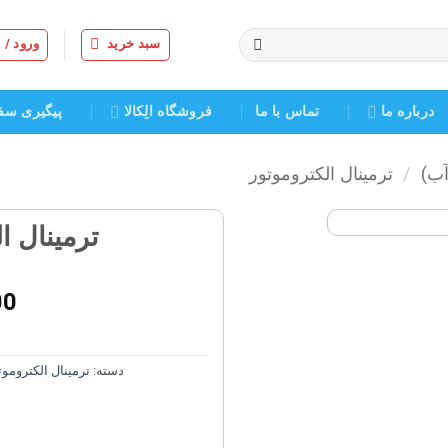
سبد خرید
ورود /
درباره ما
تماس با ما
فروشگاه الِکالا
پیگیری سف
آب)
/
ترمینال الکتروموتور
ترمینال ال
افزودن
به
00
علاقه
مندی
ها
دسته:
ترمینال الکتروموت