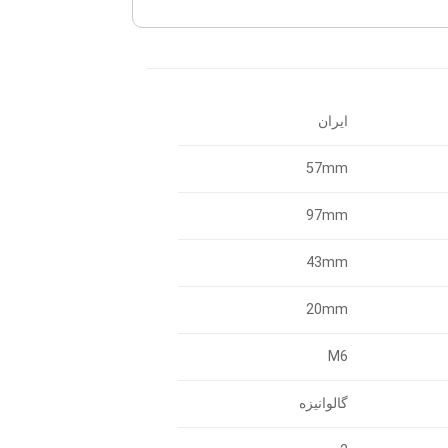
ایران
57mm
97mm
43mm
20mm
M6
گالوانیزه