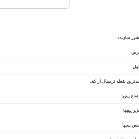
ور سازنده
رض
ول
ندترین نقطه ترمینال از کف
تفاع پیچها
یز پیچها
س پیچها