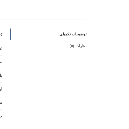
توضیحات تکمیلی
کش
نظرات (0)
ع
ط
بل
ار
سا
جن