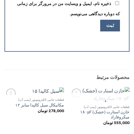
ذخیره نام، ایمیل و وبسایت من در مرورگر برای زمانی
که دوباره دیدگاهی می‌نویسم.
محصولات مرتبط
قطعات جانبی الکتروموتور (پمپ آب)
ناموجود
افزودن
افزودن
مکانیکال سیل کالپدا سایز ۱۲
به
به
قطعات جانبی الکتروموتور (پمپ آب)
278,000
تومان
علاقه
علاقه
خازن استارت (خشک) ۱۸۰µF
مندی
مندی
میکروفاراد
ها
ها
555,000
تومان