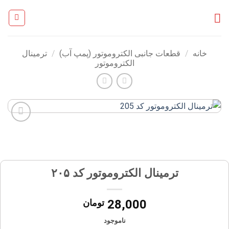
Ski
t
conten
خانه
/
قطعات جانبی الکتروموتور (پمپ آب)
/
ترمینال
الکتروموتور
افزودن
به
علاقه
مندی
ها
ترمینال الکتروموتور کد ۲۰۵
28,000
تومان
ناموجود