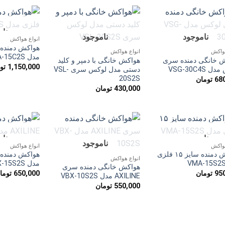
است.
نا
افزودن
افزودن
ناموجود
ناموجود
انواع هواکش
به
به
علاقه
علاقه
هواکش
انواع هواکش
مندی
مندی
مدل VMA-15C2S
 خانگی دمنده سری
هواکش خانگی با دمپر و کلید
ها
ها
1,150,000
تو
VSG-30C4S
دستی مدل لوکس سری VSL-
20S2S
68
تومان
430,000
تومان
ناموجود
نا
افزودن
افزودن
ناموجود
هواکش
انواع هواکش
به
به
هواکش دمنده سایز ۱۵ فلزی
علاقه
علاقه
انواع هواکش
مندی
مندی
مدل VBX-15S2S
هواکش خانگی دمنده سری
ها
ها
95
تومان
650,000
توما
AXILINE مدل VBX-10S2S
550,000
تومان