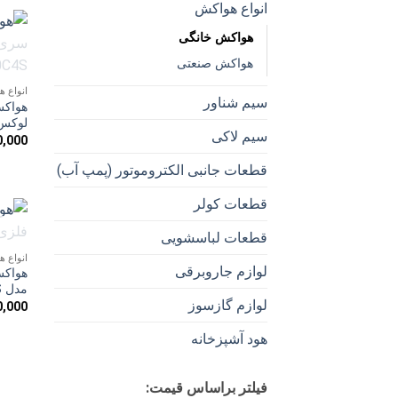
بود.
انواع هواکش
هواکش خانگی
هواکش صنعتی
انواع 
سیم شناور
هواکش
لوکس مدل 
سیم لاکی
0,000
قطعات جانبی الکتروموتور (پمپ آب)
قطعات کولر
قطعات لباسشویی
انواع 
لوازم جاروبرقی
مدل VMA-15S2S
لوازم گازسوز
0,000
هود آشپزخانه
فیلتر براساس قیمت: