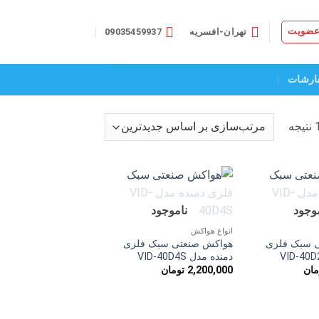
 عضویت
تهران-افسریه
09035459937
ارشات
مرتب‌سازی
بر
اساس
جدیدترین
افزودن
افزودن
موجود
ناموجود
به
به
علاقه
علاقه
انواع هواکش
مندی
مندی
 سبک فلزی
هواکش صنعتی سبک فلزی
ها
ها
دمنده مدل VID-40D4S
مان
2,200,000
تومان