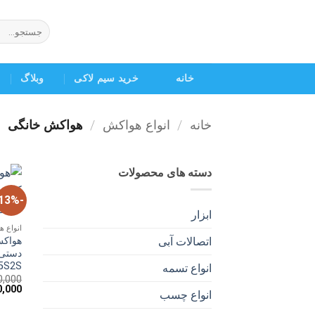
Ski
t
جستجو
برای:
conten
خانه
خرید سیم لاکی
وبلاگ
خانه
/
انواع هواکش
/
هواکش خانگی
دسته های محصولات
-13%
ابزار
انواع 
هواکش
اتصالات آبی
5S2S
انواع تسمه
0,000
قیمت
0,000
انواع چسب
اصلی