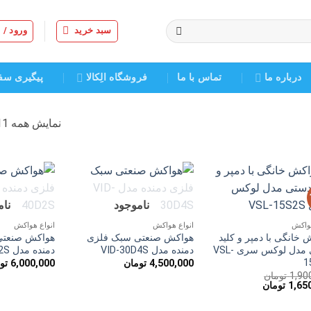
سبد خرید
ورود /
درباره ما
تماس با ما
فروشگاه الِکالا
پیگیری سف
نمایش همه 11 نتیجه
افزودن
افزودن
ناموجود
نا
به
به
علاقه
علاقه
هواکش
انواع هواکش
انواع هواکش
مندی
مندی
 خانگی با دمپر و کلید
هواکش صنعتی سبک فلزی
هواکش صنعتی
ها
ها
دستی مدل لوکس سری VSL-
دمنده مدل VID-30D4S
دمنده مدل VID-40D2S
1
4,500,000
تومان
6,000,000
تو
1,90
تومان
قیمت
1,65
تومان
فعلی
1,900,000 تومان
1,650,000 تومان