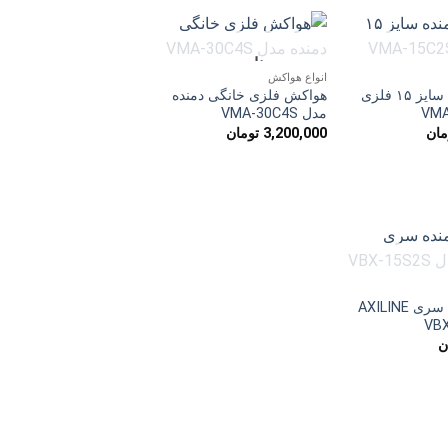
موجود
ناموجود
افزودن
افزودن
انواع هواکش
به
به
هواکش دمنده سایز ۱۵ فلزی
هواکش فلزی خانگی دمنده
علاقه
علاقه
مندی
مندی
مدل VMA-30C4S
ها
ها
مان
3,200,000
تومان
موجود
افزودن
به
هواکش دمنده سری AXILINE
علاقه
مندی
ها
ن