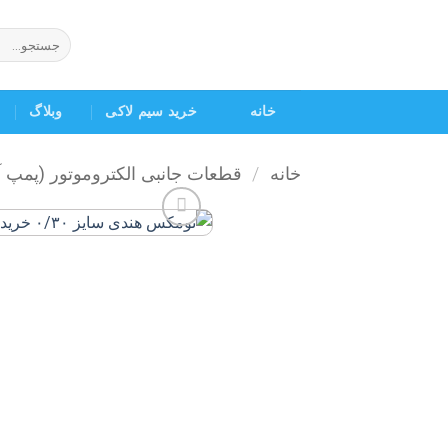
Ski
t
جستجو
برای:
conten
خانه
خرید سیم لاکی
وبلاگ
خانه
/
قطعات جانبی الکتروموتور (پمپ 