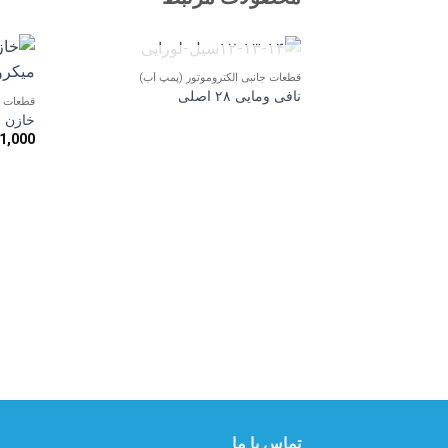
ناموجود
قطعات جانبی الکتروموتور (پمپ آب)
افزودن
نافی ومایی ۲۸ اصلی
قطعات ج
به
علاقه
خازن استار
مندی
1,000
ها
تماس با ما