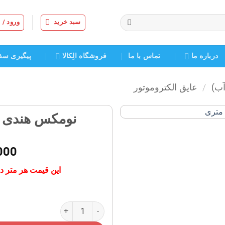
سبد خرید
ورود /
درباره ما
تماس با ما
فروشگاه الِکالا
پیگیری سف
آب)
/
عایق الکتروموتور
نومکس هندی سایز ۰/۳۰ خ
افزودن
به
000
علاقه
مندی
این قیمت هر متر در عرض ۱۰۰ سانت
ها
نومکس هندی سایز ۰/۳۰ خرید متری عدد