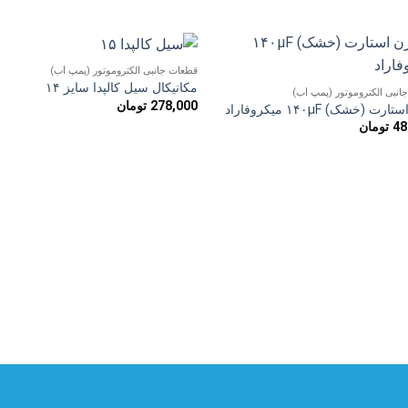
قطعات جانبی الکتروموتور (پمپ آب)
افزودن
افزو
مکانیکال سیل کالپدا سایز ۱۴
انبی الکتروموتور (پمپ آب)
به
به
278,000
تومان
علاقه
علاق
ت (خشک) ۱۴۰µF میکروفاراد
مندی
مند
48
تومان
ها
ها