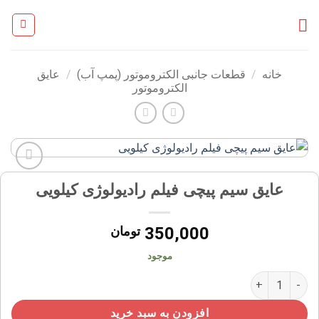
Ski
t
conten
خانه
/
قطعات جانبی الکتروموتور (پمپ آب)
/
عایق
الکتروموتور
افزودن
عایق سیم پیچی فیلم رادیولوژی کیلویی
به
علاقه
مندی
350,000
تومان
ها
موجود
عایق سیم پیچی فیلم رادیولوژی کیلویی عدد
افزودن به سبد خرید