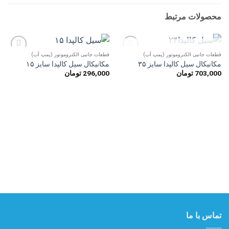
محصولات مرتبط
ناموجود
قطعات جانبی الکتروموتور (پمپ آب)
قطعات جانبی الکتروموتور (پمپ آب)
افزودن
افزودن
مکانیکال سیل کالپدا سایز ۳۵
مکانیکال سیل کالپدا سایز ۱۵
به
به
703,000
تومان
296,000
تومان
علاقه
علاقه
مندی
مندی
ها
ها
تماس با ما