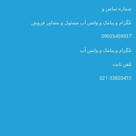
شماره تماس و
تلگرام و پیامک و واتس آپ مسئول و مشاور فروش
09035459937
تلگرام و پیامک و واتس آپ
تلفن ثابت
021-33820413