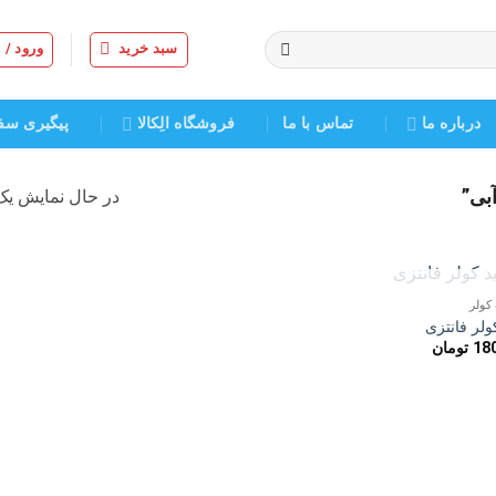
سبد خرید
ورود /
درباره ما
تماس با ما
فروشگاه الِکالا
پیگیری سف
بی”
در حال نمایش یک 
ناموجود
کولر
افزودن
ولر فانتزی
به
18
تومان
علاقه
مندی
ها