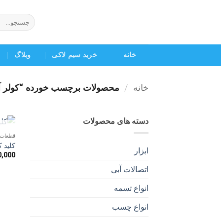
Ski
t
جستجو
برای:
conten
خانه
خرید سیم لاکی
وبلاگ
خانه
/
محصولات برچسب خورده “کولر آ
دسته های محصولات
قطعات 
کلید ک
ابزار
0,000
اتصالات آبی
انواع تسمه
انواع چسب