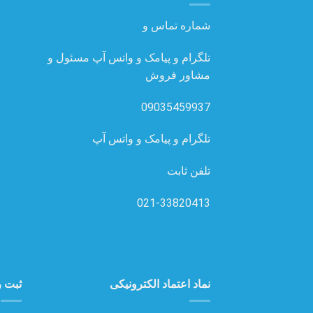
شماره تماس و
تلگرام و پیامک و واتس آپ مسئول و
مشاور فروش
09035459937
تلگرام و پیامک و واتس آپ
تلفن ثابت
021-33820413
نماد اعتماد الکترونیکی
ثبت ر