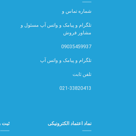
شماره تماس و
تلگرام و پیامک و واتس آپ مسئول و
مشاور فروش
09035459937
تلگرام و پیامک و واتس آپ
تلفن ثابت
021-33820413
نماد اعتماد الکترونیکی
ثبت ر