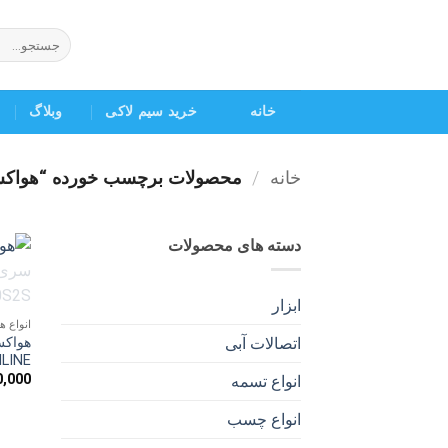
Ski
t
جستجو
برای:
conten
خانه
خرید سیم لاکی
وبلاگ
خانه
/
محصولات برچسب خورده “هواکش
دسته های محصولات
ابزار
انواع 
هواکش
اتصالات آبی
AXILINE مدل S
0,000
انواع تسمه
انواع چسب