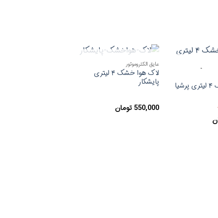
ناموجود
عایق الکتروموتور
وجود
افزودن
افزودن
لاک هوا خشک ۴ لیتری
به
به
پایشکار
علاقه
علاقه
یا
مندی
مندی
ها
ها
550,000
تومان
ن