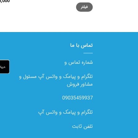
0,000
امتیا
حداقل
حداکثر
5
فیلتر
قیمت
قیمت
تماس با ما
شماره تماس و
تلگرام و پیامک و واتس آپ مسئول و
مشاور فروش
09035459937
تلگرام و پیامک و واتس آپ
تلفن ثابت