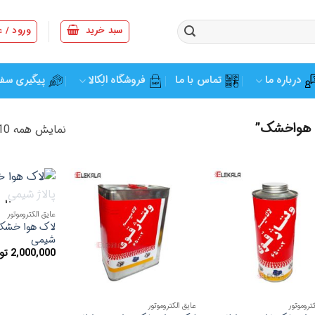
سبد خرید
ورود / 
درباره ما
تماس با ما
فروشگاه الِکالا
پیگیری سف
 هواخشک”
نمایش همه 10 نتیجه
نام
افزودن
افزودن
عایق الکتروموتور
به
به
علاقه
علاقه
مندی
مندی
شیمی
ها
ها
2,000,000
تو
تروموتور
عایق الکتروموتور