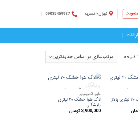
عضویت
تهران-افسریه
09035459937
ارشات
مرتب‌سازی
بر
اساس
جدیدترین
وجود
ناموجود
افزودن
افزودن
عایق الکتروموتور
به
به
لاک هوا خشک ۲۰ لیتری پالاژ
لاک هوا خشک ۲۰ لیتری
علاقه
علاقه
مندی
مندی
پایشکار
ها
ها
مان
3,900,000
تومان