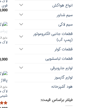
انواع هواکش
قوی
0,000
سیم شناور
سیم لاکی
قطعات جانبی الکتروموتور
عایق الک
(پمپ آب)
لاک هوا خش
قطعات کولر
قطعات لباسشویی
0,000
لوازم جاروبرقی
لوازم گازسوز
هود آشپزخانه
عایق الک
شیمی
فیلتر براساس قیمت: