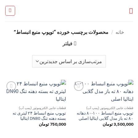
Ski
t
conten
خانه
/
محصولات برچسب خورده “تویوپ منبع انبساط”
فیلتر
افزودن
افزودن
به
به
علاقه
علاقه
مندی
مندی
قطعات جانبی الکتروموتور (پمپ آب)
قطعات جانبی الکتروموتور (پمپ آب)
ها
ها
تویوپ منبع انبساط ۱۰۰-۸۰ دهانه
تویوپ منبع انبساط ۲۴ لیتری ته
۸۰ ته باز مدل گلابی ایتالیا اصلی
بسته دهنه تنگ DN80 ایتالیا
3,500,000
تومان
750,000
تومان