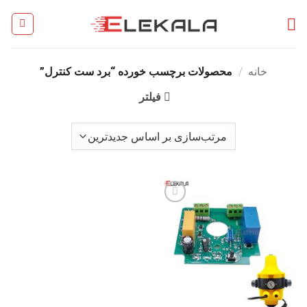
Ski
t
conten
خانه
/
محصولات برچسب خورده “برد ست کنترل”
فیلتر
افزودن
به
علاقه
مندی
ها