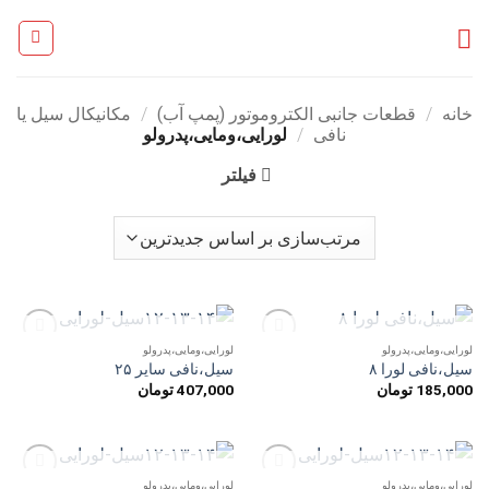
Ski
t
conten
خانه
/
قطعات جانبی الکتروموتور (پمپ آب)
/
مکانیکال سیل یا
نافی
/
لورایی،ومایی،پدرولو
فیلتر
ناموجود
ناموجود
لورایی،ومایی،پدرولو
لورایی،ومایی،پدرولو
افزودن
افزودن
سیل،نافی لورا ۸
سیل،نافی سایر ۲۵
به
به
185,000
تومان
407,000
تومان
علاقه
علاقه
مندی
مندی
ها
ها
ناموجود
ناموجود
لورایی،ومایی،پدرولو
لورایی،ومایی،پدرولو