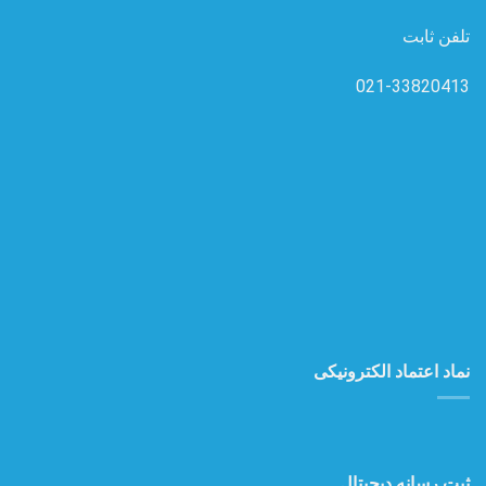
تلفن ثابت
021-33820413
نماد اعتماد الکترونیکی
ثبت رسانه دیجیتال