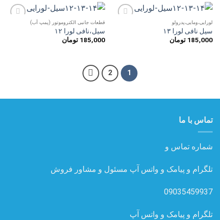
لورایی،ومایی،پدرولو
قطعات جانبی الکتروموتور (پمپ آب)
افزودن
افزودن
سیل نافی لورا ۱۳
سیل،نافی لورا ۱۲
به
به
185,000
تومان
185,000
تومان
علاقه
علاقه
مندی
مندی
ها
ها
2
1
تماس با ما
شماره تماس و
تلگرام و پیامک و واتس آپ مسئول و مشاور فروش
09035459937
تلگرام و پیامک و واتس آپ