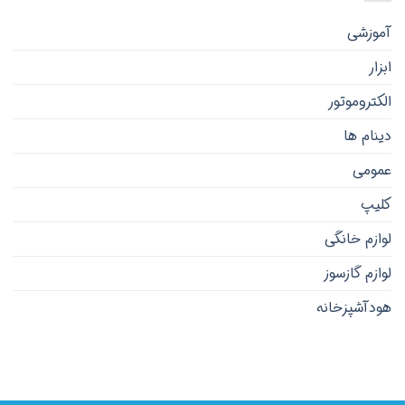
آموزشی
ابزار
الکتروموتور
دینام ها
عمومی
کلیپ
لوازم خانگی
لوازم گازسوز
هودآشپزخانه