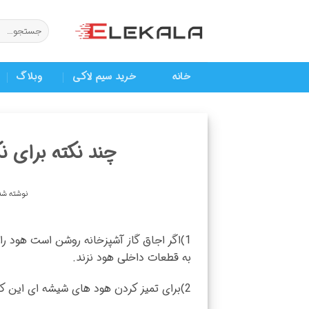
Ski
t
جستجو
برای:
conten
خانه
خرید سیم لاکی
وبلاگ
چند نکته برای ن
نوشته شد
1)اگر اجاق گاز آشپزخانه روشن است هود را
به قطعات داخلی هود نزند.
2)برای تمیز کردن هود های شیشه ای این کار را حداقل 1 ساعت پس از خاموش کردن هود انجام دهید.