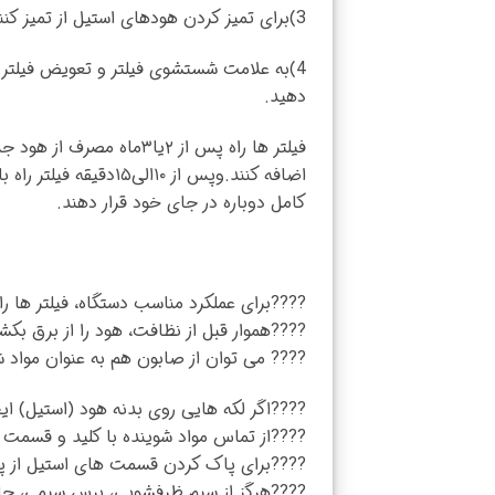
3)برای تمیز کردن هودهای استیل از تمیز کننده مخصوص با عنوان محافظ استیل استفاده کنید.
4)به علامت شستشوی فیلتر و تعویض فیلتر 
دهید.
فیلتر ها راه پس از ۲یا۳
اضافه کنند.وپس از ۰
کامل دوباره در جای خود قرار دهند.
????برای عملکرد ⁣مناسب دستگاه، فیلتر ها را 
????هموار قبل ⁣از نظافت، هود را از برق بکش
???? می توان از⁣ صابون هم به عنوان مواد ش
????اگر لکه ⁣هایی روی بدنه هود (استیل) ای
????از تماس ⁣مواد شوینده با کلید و قسمت 
????برای پاک ⁣کردن قسمت های استیل از پا
????هرگز از ⁣سیم ظرفشویی، برس سیمی، حاله