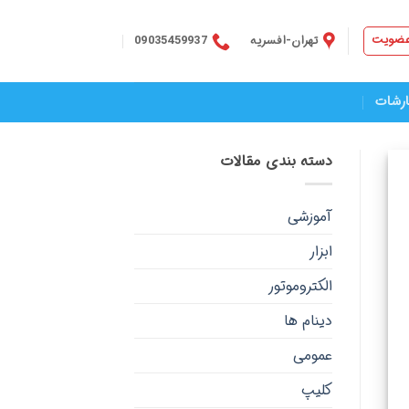
عضویت
تهران-افسریه
09035459937
ارشات
دسته بندی مقالات
آموزشی
ابزار
الکتروموتور
دینام ها
عمومی
کلیپ