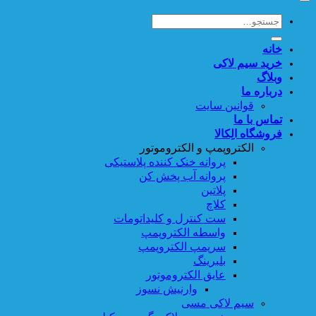
جستجو
برای:
خانه
خرید سیم لاکی
وبلاگ
درباره ما
قوانین سایت
تماس با ما
فروشگاه الِکالا
الکتروپمپ و الکتروموتور
پروانه خنک کننده پلاستیکی
پروانه آب پخش کن
پلاتین
کلاچ
ست کنترل و کلیداتومات
واسطه الکتروپمپ
سرپمپ الکتروپمپ
بلبرینگ
عایق الکتروموتور
وارنیش نسوز
سیم لاکی مسی