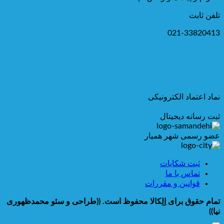
تلفن ثابت
021-33820413
نماد اعتماد الکترونیکی
ثبت رسانه دیجیتال
عضو رسمی شهر همیار
ثبت شکایات
تماس با ما
قوانین و مقررات
تمام حقوق برای اِلِکالا محفوظ است.
((طراحی و سئو محمدظهوری
نیا))