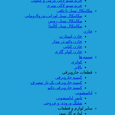
خرید سیم لاکی گرمی و کیلویی
خرید سیم لاکی متری
مکانیکال سیل یا نافی
مکانیکال سیل لورایی،پدرولا،ومایی
مکانیکال سیل روبین
مکانیکال سیل کالپدا
خازن
خازن استارت
خازن دائم در مدار
خازن کتابی
خازن کولر گازی
تسمه ها
کولری
بالابر
قطعات جاروبرقی
کیسه جاروبرقی
کیسه جاروبرقی یک بار مصرف
کیسه جاروبرقی دائم
لباسشویی
تایمر لباسشویی
شلنگ ورودی و خروجی
سایر لوازم و قطعات
لوازم گاز سوز