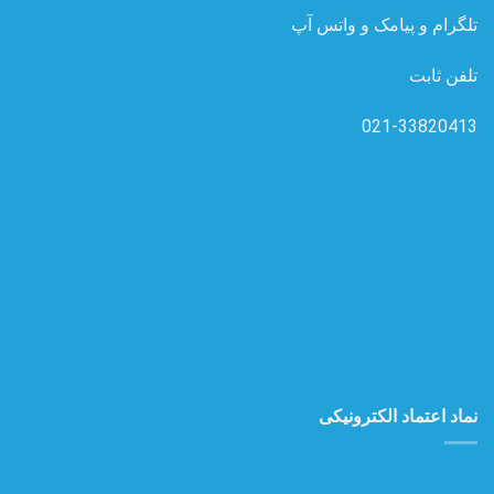
تلگرام و پیامک و واتس آپ
تلفن ثابت
021-33820413
نماد اعتماد الکترونیکی