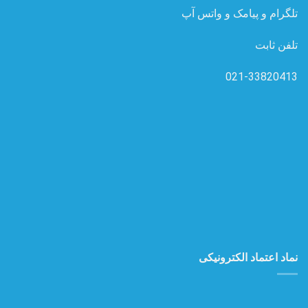
تلگرام و پیامک و واتس آپ
تلفن ثابت
021-33820413
نماد اعتماد الکترونیکی