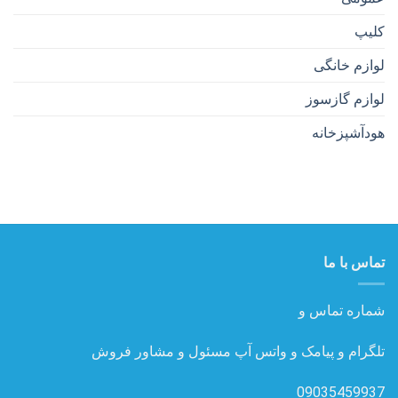
کلیپ
لوازم خانگی
لوازم گازسوز
هودآشپزخانه
تماس با ما
شماره تماس و
تلگرام و پیامک و واتس آپ مسئول و مشاور فروش
09035459937