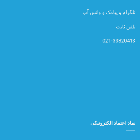
تلگرام و پیامک و واتس آپ
تلفن ثابت
021-33820413
نماد اعتماد الکترونیکی