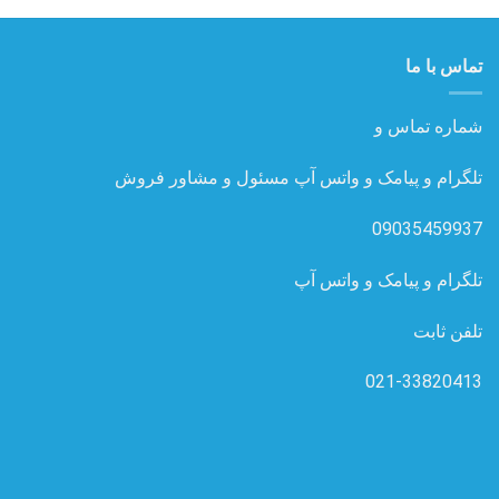
تماس با ما
شماره تماس و
تلگرام و پیامک و واتس آپ مسئول و مشاور فروش
09035459937
تلگرام و پیامک و واتس آپ
تلفن ثابت
021-33820413