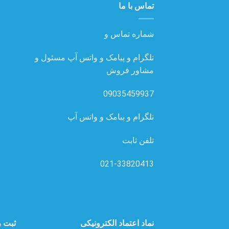
تماس با ما
شماره تماس و
تلگرام و پیامک و واتس آپ مسئول و
مشاور فروش
09035459937
تلگرام و پیامک و واتس آپ
تلفن ثابت
021-33820413
نماد اعتماد الکترونیکی
ثبت ر