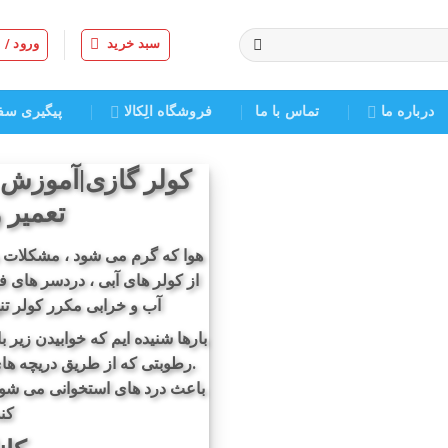
سبد خرید
ورود /
درباره ما
تماس با ما
فروشگاه الِکالا
پیگیری سف
کولر گازی|آموزش ر
تعمیر
هوا که گرم می شود ، مشکلات م
از کولر های آبی ، دردسر های 
آب و خرابی مکرر کولر تن
بارها شنیده ایم که خوابیدن زیر ب
.رطوبتی که از طریق دریچه های
باعث درد های استخوانی می شود
کند