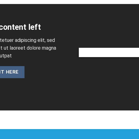
content left
etuer adipiscing elit, sed
t ut laoreet dolore magna
utpat.
NT HERE